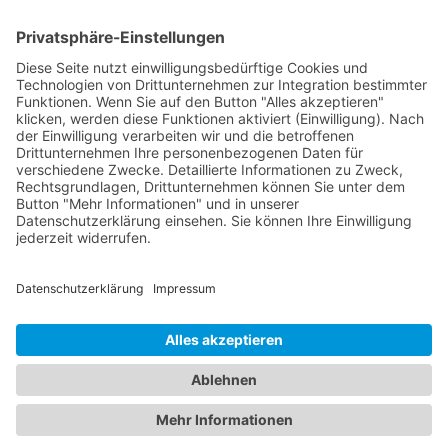
Sicherheitstechnik oder Quer-Einsteiger
Interessiert an Weiterentwicklung und
Fortbildung
Einbringen eigener Ideen und lösungsorientierte
Umsetzung
Motiviert, zuverlässig und kundenorientiert
Führerschein Klasse B
Was wir bieten:
Eine unbefristete Stelle in einem
sympathischen Team mit familiärem
Betriebsklima in Hilden
Ausstattung mit moderner Arbeitsbekleidung,
Werkzeug und Maschinen
Fortbildung in internen und externen